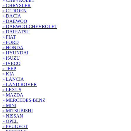
» CHEVROLET
» CHRYSLER
» CITROEN
» DACIA
» DAEWOO
» DAEWOO-CHEVROLET
» DAIHATSU
» FIAT
» FORD
» HONDA
» HYUNDAI
» ISUZU
» IVECO
» JEEP
» KIA
» LANCIA
» LAND ROVER
» LEXUS
» MAZDA
» MERCEDES-BENZ
» MINI
» MITSUBISHI
» NISSAN
» OPEL
» PEUGEOT