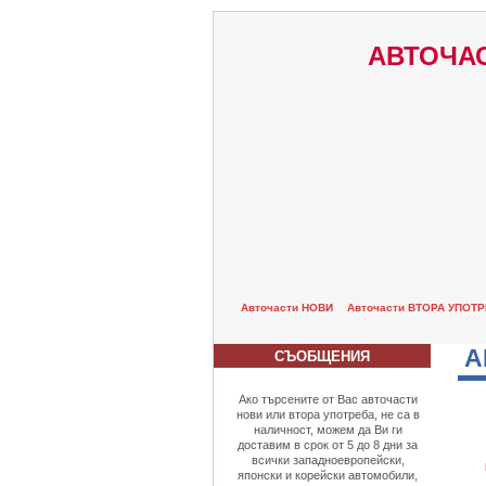
АВТОЧАС
Авточасти НОВИ
Авточасти ВТОРА УПОТ
А
СЪОБЩЕНИЯ
Ако търсените от Вас авточасти
нови или втора употреба, не са в
наличност, можем да Ви ги
доставим в срок от 5 до 8 дни за
всички западноевропейски,
японски и корейски автомобили,