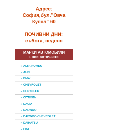
Адрес:
София,бул."Овча
Купел" 60
ПОЧИВНИ ДНИ:
събота, неделя
МАРКИ АВТОМОБИЛИ
нови авточасти
» ALFA ROMEO
» AUDI
» BMW
» CHEVROLET
» CHRYSLER
» CITROEN
» DACIA
» DAEWOO
» DAEWOO-CHEVROLET
» DAIHATSU
» FIAT