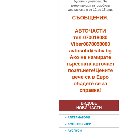
бусове и джипове. За
американски автомобили
доставката е от 12 до 15 дни.
СЪОБЩЕНИЯ:
АВТОЧАСТИ
тел.070018080
Viber0878058080
avtosolid@abv.bg
Ако не намирате
търсената авточаст
позвънете!Цените
вече са в Евро
обадете се за
справка!
ВИДОВЕ
НОВИ ЧАСТИ
» АЛТЕРНАТОРИ
» АМОРТИСЬОРИ
» АУСПУСИ