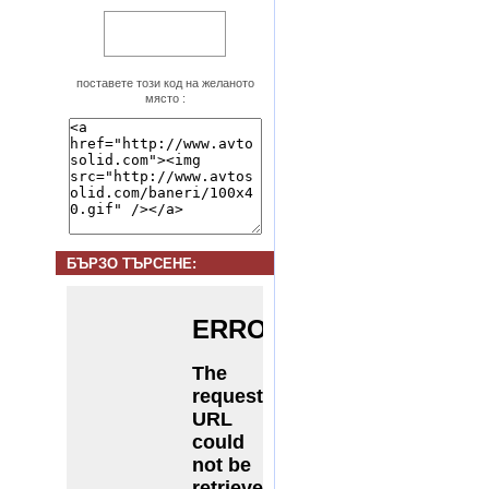
поставете този код на желаното
място :
БЪРЗО ТЪРСЕНE: