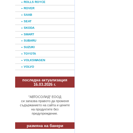
» ROLLS ROYCE
» ROVER
» SAAB
» SEAT
» SKODA
» SMART
» SUBARU
» SUZUKI
» TOYOTA
» VOLKSWAGEN
» VOLVO
последна актуализация
16.03.2026 г.
"АВТОСОЛИД" ЕООД
си запазва правото да променя
съдържанието на сайта и цените
на продуктите без
предупреждение.
размяна на банери