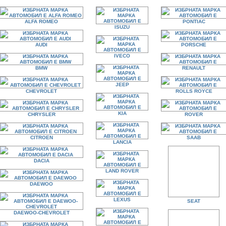
ALFA ROMEO
PONTIAC
ISUZU
AUDI
PORSCHE
IVECO
BMW
RENAULT
JEEP
CHEVROLET
ROLLS ROYCE
KIA
CHRYSLER
ROVER
CITROEN
SAAB
LANCIA
DACIA
LAND ROVER
DAEWOO
LEXUS
SEAT
DAEWOO-CHEVROLET