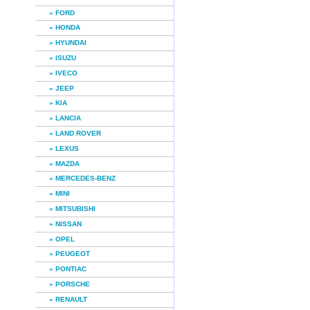
» FORD
» HONDA
» HYUNDAI
» ISUZU
» IVECO
» JEEP
» KIA
» LANCIA
» LAND ROVER
» LEXUS
» MAZDA
» MERCEDES-BENZ
» MINI
» MITSUBISHI
» NISSAN
» OPEL
» PEUGEOT
» PONTIAC
» PORSCHE
» RENAULT