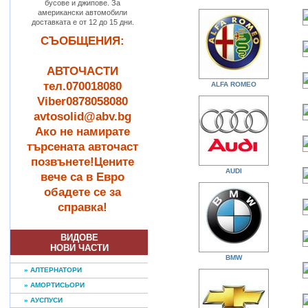
бусове и джипове. За
американски автомобили
доставката е от 12 до 15 дни.
СЪОБЩЕНИЯ:
АВТОЧАСТИ
тел.070018080
ALFA ROMEO
Viber0878058080
avtosolid@abv.bg
Ако не намирате
търсената авточаст
позвънете!Цените
AUDI
вече са в Евро
обадете се за
справка!
ВИДОВЕ
НОВИ ЧАСТИ
BMW
» АЛТЕРНАТОРИ
» АМОРТИСЬОРИ
» АУСПУСИ