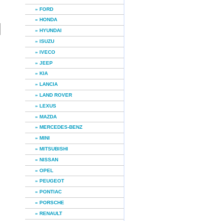
» FORD
» HONDA
» HYUNDAI
» ISUZU
» IVECO
» JEEP
» KIA
» LANCIA
» LAND ROVER
» LEXUS
» MAZDA
» MERCEDES-BENZ
» MINI
» MITSUBISHI
» NISSAN
» OPEL
» PEUGEOT
» PONTIAC
» PORSCHE
» RENAULT