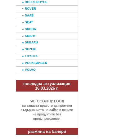
» ROLLS ROYCE
» ROVER
» SAAB
» SEAT
» SKODA
» SMART
» SUBARU
» SUZUKI
» TOYOTA
» VOLKSWAGEN
» VOLVO
последна актуализация
16.03.2026 г.
"АВТОСОЛИД" ЕООД
си запазва правото да променя
съдържанието на сайта и цените
на продуктите без
предупреждение.
размяна на банери