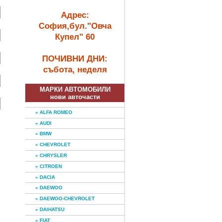
Адрес:
София,бул."Овча
Купел" 60
ПОЧИВНИ ДНИ:
събота, неделя
МАРКИ АВТОМОБИЛИ
нови авточасти
» ALFA ROMEO
» AUDI
» BMW
» CHEVROLET
» CHRYSLER
» CITROEN
» DACIA
» DAEWOO
» DAEWOO-CHEVROLET
» DAIHATSU
» FIAT