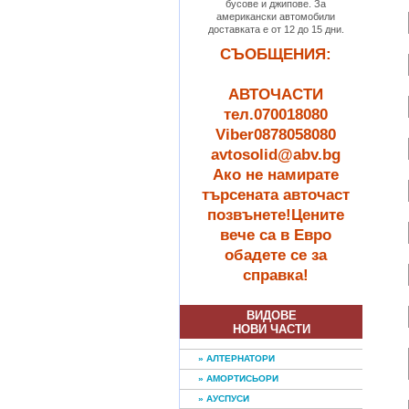
бусове и джипове. За
американски автомобили
доставката е от 12 до 15 дни.
СЪОБЩЕНИЯ:
АВТОЧАСТИ
тел.070018080
Viber0878058080
avtosolid@abv.bg
Ако не намирате
търсената авточаст
позвънете!Цените
вече са в Евро
обадете се за
справка!
ВИДОВЕ
НОВИ ЧАСТИ
» АЛТЕРНАТОРИ
» АМОРТИСЬОРИ
» АУСПУСИ