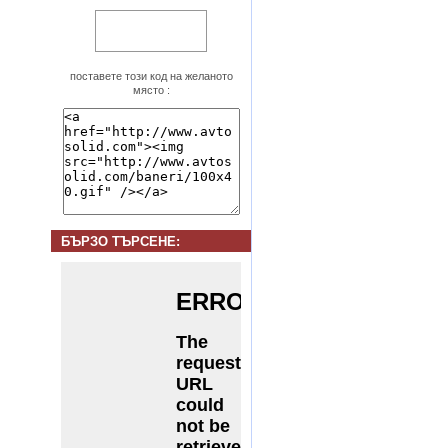
поставете този код на желаното
място :
БЪРЗО ТЪРСЕНE: