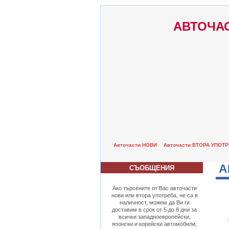
АВТОЧАС
Авточасти НОВИ
Авточасти ВТОРА УПОТ
А
СЪОБЩЕНИЯ
Ако търсените от Вас авточасти
нови или втора употреба, не са в
наличност, можем да Ви ги
доставим в срок от 5 до 8 дни за
всички западноевропейски,
японски и корейски автомобили,